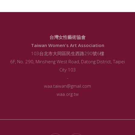
台灣女性藝術協會
Taiwan Women's Art Association
103台北市大同區民生西路290號6樓
6F, No. 290, Minsheng West Road, Datong District, Taipei
City 103
-
waa.taiwan@gmail.com
waa.org.tw