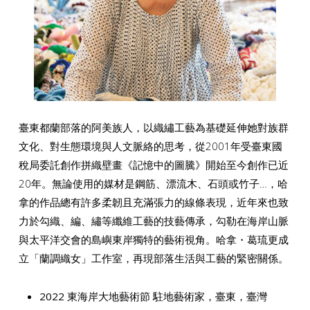
臺東都蘭部落的阿美族人，以織繡工藝為基礎延伸她對族群
文化、對生態環境與人文脈絡的思考，從2001年受臺東國
稅局委託創作拼織壁畫《記憶中的圖騰》開始至今創作已近
20年。無論使用的媒材是鋼筋、漂流木、石頭或竹子…，哈
拿的作品總有許多柔韌且充滿張力的線條表現，近年來也致
力於勾織、編、繡等纖維工藝的技藝傳承，勾勒在海岸山脈
與太平洋交會的島嶼東岸獨特的藝術視角。哈拿・葛琉更成
立「蘭調織女」工作室，再現部落生活與工藝的緊密關係。
2022 東海岸大地藝術節 駐地藝術家，臺東，臺灣