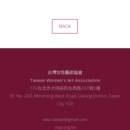
BACK
台灣女性藝術協會
Taiwan Women's Art Association
103台北市大同區民生西路290號6樓
6F, No. 290, Minsheng West Road, Datong District, Taipei
City 103
-
waa.taiwan@gmail.com
waa.org.tw