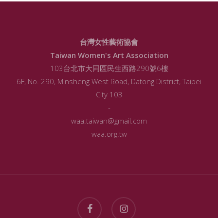
台灣女性藝術協會
Taiwan Women's Art Association
103台北市大同區民生西路290號6樓
6F, No. 290, Minsheng West Road, Datong District, Taipei
City 103
-
waa.taiwan@gmail.com
waa.org.tw
facebook
instagram