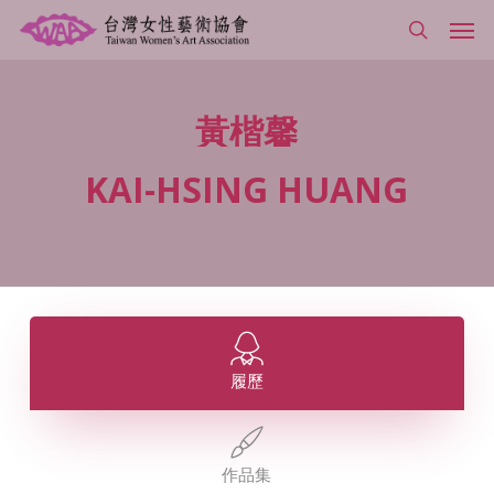
Skip
Men
to
search
main
content
黃楷馨
KAI-HSING
HUANG
履歷
作品集