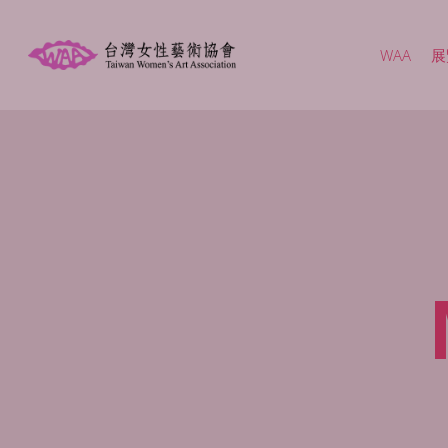
Skip
to
WAA
展
main
content