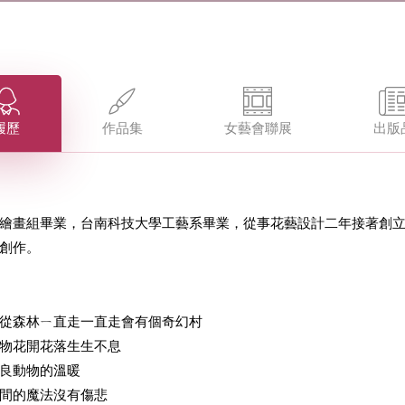
履歷
作品集
女藝會聯展
出版
繪畫組畢業，台南科技大學工藝系畢業，從事花藝設計二年接著創立兒
創作。
從森林ㄧ直走一直走會有個奇幻村
物花開花落生生不息
良動物的溫暖
間的魔法沒有傷悲