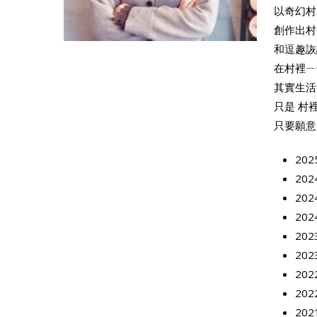
以奇幻村
創作出村
和逗趣詼
在村裡ㄧ
其實生活
只是 村
只要願意
20
20
20
20
20
20
20
20
20