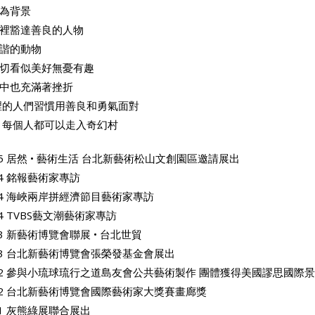
為背景
裡豁達善良的人物
諧的動物
切看似美好無憂有趣
中也充滿著挫折
裡的人們習慣用善良和勇氣面對
 每個人都可以走入奇幻村
25 居然 • 藝術生活 台北新藝術松山文創園區邀請展出
24 銘報藝術家專訪
24 海峽兩岸拼經濟節目藝術家專訪
24 TVBS藝文潮藝術家專訪
23 新藝術博覽會聯展 • 台北世貿
23 台北新藝術博覽會張榮發基金會展出
22 參與小琉球琉行之道島友會公共藝術製作 團體獲得美國謬思國際
22 台北新藝術博覽會國際藝術家大獎賽畫廊獎
21 灰熊綠展聯合展出