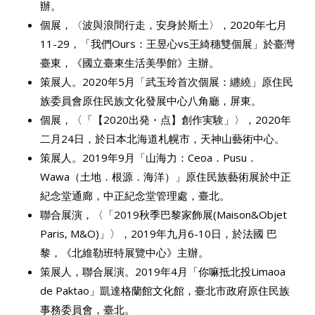
辦。
個展，〈波與浪間行走，安身於斯土〉，2020年七月
11-29，「我們Ours：王昱心vs王綺穗雙個展」於臺灣
臺東，《國立臺東生活美學館》主辦。
策展人。2020年5月「武玉玲首次個展：纏繞」原住民
族委員會原住民族文化發展中心八角廳，屏東。
個展，〈「【2020出発・点】創作実験」〉，2020年
二月24日，於日本北海道札幌市，天神山藝術中心。
策展人。2019年9月「山海力：Ceoa．Pusu．
Wawa（土地．根源．海洋）」原住民族藝術展於中正
紀念堂通廊，中正紀念堂管理處，臺北。
聯合展演，〈「2019秋季巴黎家飾展(Maison&Objet
Paris, M&O)」〉，2019年九月6-10日，於法國 巴
黎，《北維勒班特展覽中心》主辦。
策展人，聯合展演。2019年4月「你嘛抵北投Limaoa
de Paktao」凱達格蘭館文化館，臺北市政府原住民族
事務委員會，臺北。