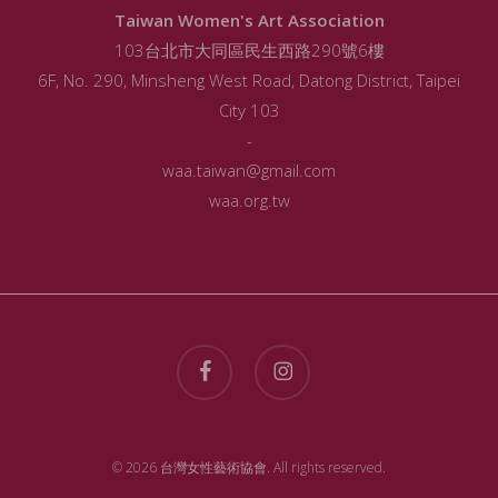
Taiwan Women's Art Association
103台北市大同區民生西路290號6樓
6F, No. 290, Minsheng West Road, Datong District, Taipei
City 103
-
waa.taiwan@gmail.com
waa.org.tw
facebook
instagram
© 2026 台灣女性藝術協會. All rights reserved.