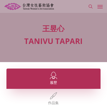
Skip
Men
to
search
main
content
王昱心
TANIVU
TAPARI
履歷
作品集