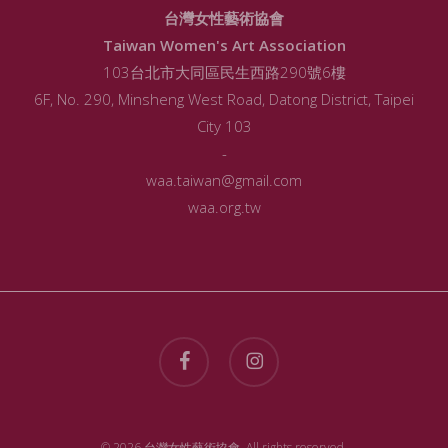
台灣女性藝術協會
Taiwan Women's Art Association
103台北市大同區民生西路290號6樓
6F, No. 290, Minsheng West Road, Datong District, Taipei
City 103
-
waa.taiwan@gmail.com
waa.org.tw
facebook
instagram
© 2026 台灣女性藝術協會. All rights reserved.