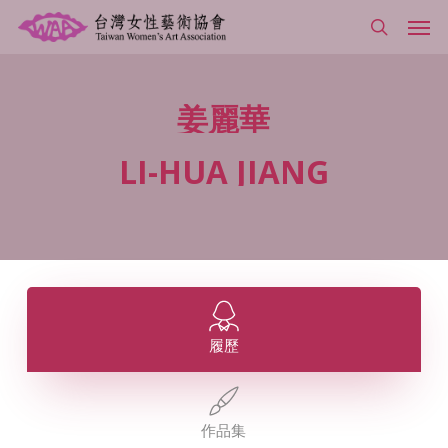
Skip
Men
to
search
main
content
姜麗華
LI-HUA
JIANG
履歷
作品集