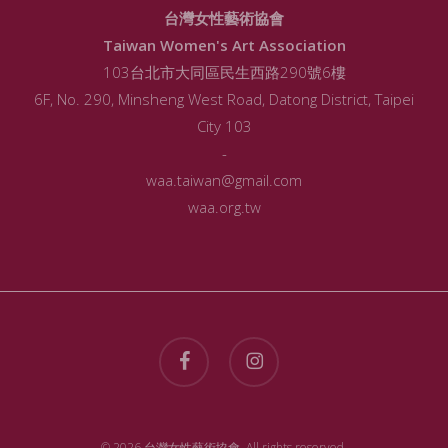
台灣女性藝術協會
Taiwan Women's Art Association
103台北市大同區民生西路290號6樓
6F, No. 290, Minsheng West Road, Datong District, Taipei
City 103
-
waa.taiwan@gmail.com
waa.org.tw
facebook
instagram
© 2026 台灣女性藝術協會. All rights reserved.