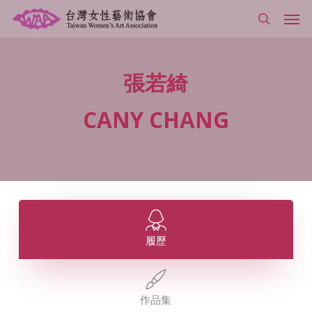
Skip
Men
to
search
main
content
張若綺
CANY
CHANG
履歷
作品集