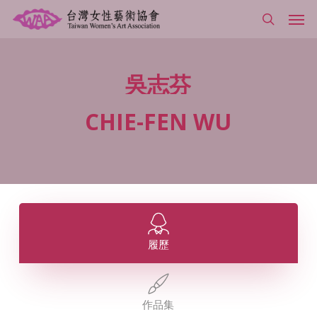
Skip
Men
to
search
main
content
吳志芬
CHIE-FEN
WU
履歷
作品集