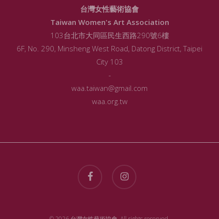
台灣女性藝術協會
Taiwan Women's Art Association
103台北市大同區民生西路290號6樓
6F, No. 290, Minsheng West Road, Datong District, Taipei
City 103
-
waa.taiwan@gmail.com
waa.org.tw
facebook
instagram
© 2026 台灣女性藝術協會. All rights reserved.