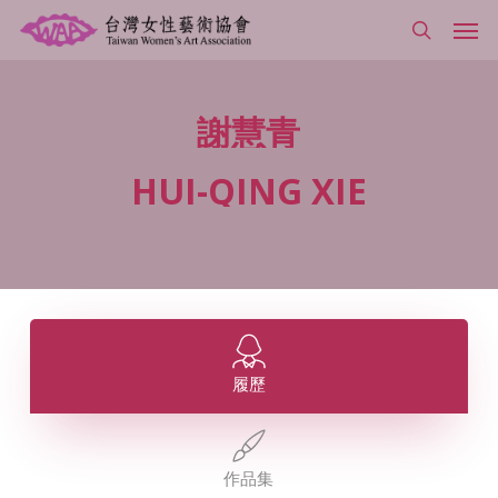
Skip
Men
to
search
main
content
謝慧青
HUI-QING
XIE
履歷
作品集