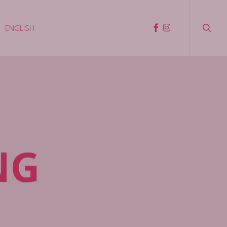
searc
facebook
instagram
ENGLISH
NG