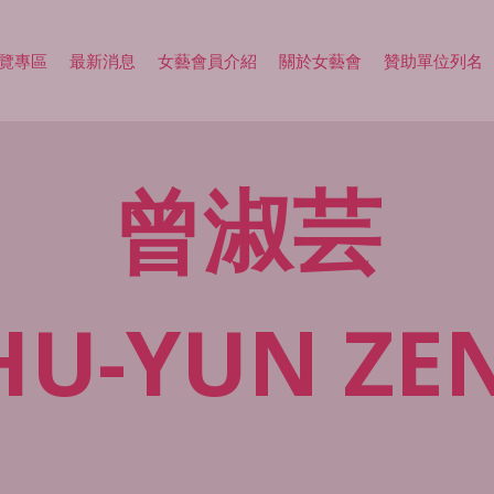
覽專區
最新消息
女藝會員介紹
關於女藝會
贊助單位列名
曾淑芸
HU-YUN
ZE