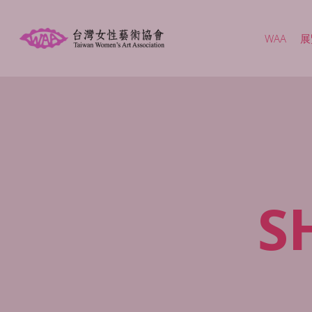
Skip
to
WAA
展
main
content
S